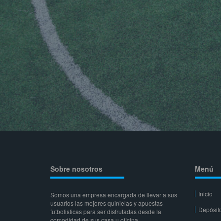
Sobre nosotros
Menú
Inicio
Somos una empresa encargada de llevar a sus
usuarios las mejores quinielas y apuestas
Depósit
futbolisticas para ser disfrutadas desde la
comodidad de sus casa u oficina.