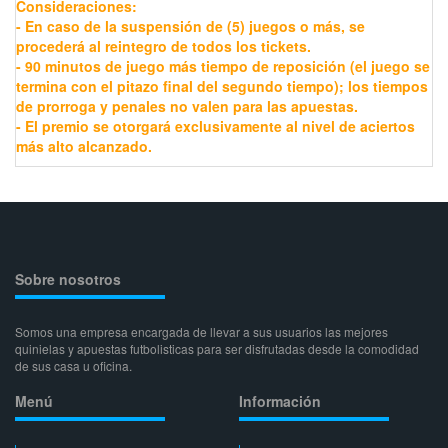
Consideraciones:
- En caso de la suspensión de (5) juegos o más, se
procederá al reintegro de todos los tickets.
- 90 minutos de juego más tiempo de reposición (el juego se
termina con el pitazo final del segundo tiempo); los tiempos
de prorroga y penales no valen para las apuestas.
- El premio se otorgará exclusivamente al nivel de aciertos
más alto alcanzado.
Sobre nosotros
Somos una empresa encargada de llevar a sus usuarios las mejores
quinielas y apuestas futbolisticas para ser disfrutadas desde la comodidad
de sus casa u oficina.
Menú
Información