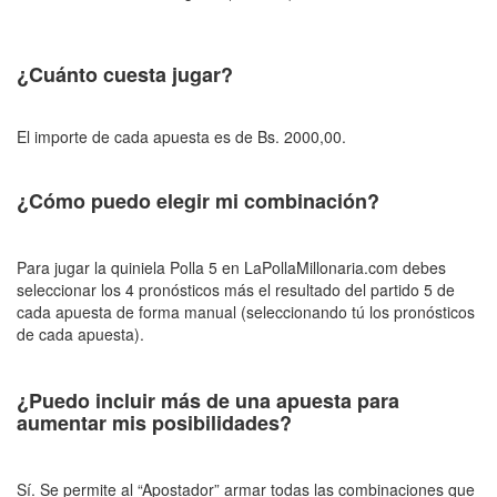
¿Cuánto cuesta jugar?
El importe de cada apuesta es de Bs. 2000,00.
¿Cómo puedo elegir mi combinación?
Para jugar la quiniela Polla 5 en LaPollaMillonaria.com debes
seleccionar los 4 pronósticos más el resultado del partido 5 de
cada apuesta de forma manual (seleccionando tú los pronósticos
de cada apuesta).
¿Puedo incluir más de una apuesta para
aumentar mis posibilidades?
Sí. Se permite al “Apostador” armar todas las combinaciones que