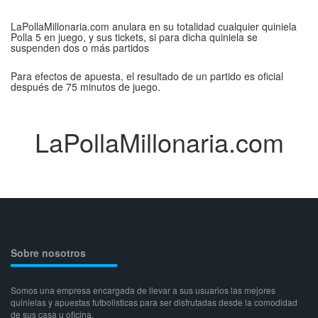
LaPollaMillonaria.com anulara en su totalidad cualquier quiniela
Polla 5 en juego, y sus tickets, si para dicha quiniela se
suspenden dos o más partidos
Para efectos de apuesta, el resultado de un partido es oficial
después de 75 minutos de juego.
LaPollaMillonaria.com
Sobre nosotros
Somos una empresa encargada de llevar a sus usuarios las mejores
quinielas y apuestas futbolisticas para ser disfrutadas desde la comodidad
de sus casa u oficina.